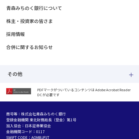
青森みちのく銀行について
株主・投資家の皆さま
採用情報
合併に関するお知らせ
その他
PDFマークがついているコンテンツは Adobe Acrobat Reader
DC が必要です
紛失した場合
個人情報のお取り扱いについて
個人データおよび法人情報に関するグループ共同利用について
商号等：株式会社青森みちのく銀行
登録金融機関 東北財務局長（登金）第1号
マネー・ローンダリング等及び金融犯罪の防止について
加入協会：日本証券業協会
販売勧誘方針
金融機関コード：0117
お客さまの資産形成支援に向けた業務運営方針
SWIFT CODE：AOMBJPJT