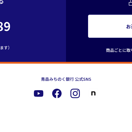
る
89
お
きます）
商品ごとに取
青森みちのく銀行 公式SNS