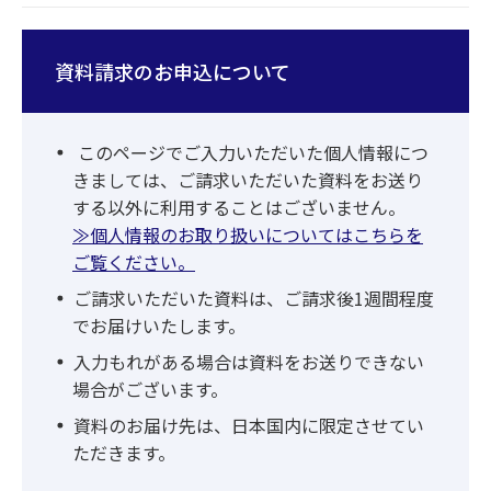
青森みちのくアプリ／＜青森みちのく＞つない
でネ！ット インターネット申込受付閉塞解除
資料請求のお申込について
依頼書
「青森みちのくアプリ」や「つないでネ！ット
このページでご入力いただいた個人情報につ
オンライン申込(またはオンライン解約)」など
きましては、ご請求いただいた資料をお送り
する以外に利用することはございません。
のお申込時に、ご本人情報の入力誤りによって
≫個人情報のお取り扱いについてはこちらを
閉塞となった状態を解除する依頼書です。
ご覧ください。
ご請求いただいた資料は、ご請求後1週間程度
でお届けいたします。
入力もれがある場合は資料をお送りできない
場合がございます。
資料のお届け先は、日本国内に限定させてい
ただきます。