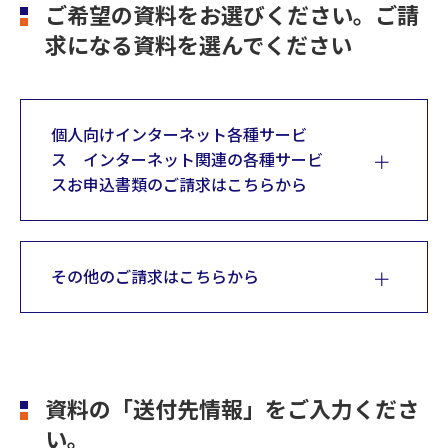
ご希望の資料をお選びください。
ご請
求になる資料を選んでください
個人向けインターネット各種サービ
ス インターネット関連の各種サービ
スお申込書類のご請求はこちらから
その他のご請求はこちらから
お振込先や家族口座を登録／削除したいお
客さま
クレジット一体型キャッシュカード 青森み
通
ちのくVISAカード
資料の「送付先情報」をご入力くださ
つないでネ！ット申込書（お振込口座登録）
い。