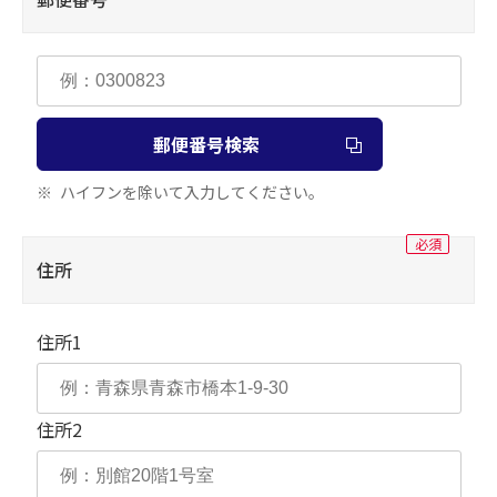
ートフォン）のワンタイムパスワードを一旦解
除する依頼書です。
※住所変更については、事業性融資および住宅
ローン(有担保型)・一般申請扱個人ローン、投
資信託、財形、マル優、特別マル優、当座預
金、債券等をご利用いただいている場合は、お
解約申込みをしたいお客さま
郵便番号検索
取引店の窓口にてお手続ください。
ハイフンを除いて入力してください。
通
住所
つないでネ！ット申込書（解約）
インターネットバンキング／モバイルバンキ
住所1
ングの解約用申込書です。
住所2
振込先口座確認機能の閉塞を解除したいお
客さま