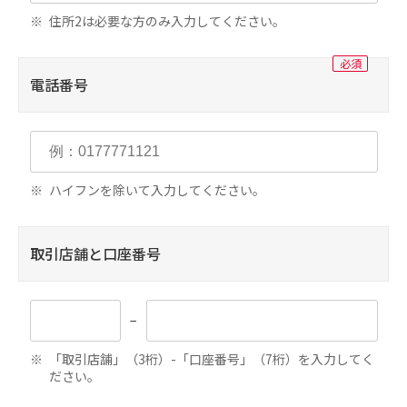
住所2は必要な方のみ入力してください。
通
電話番号
振込先口座確認機能閉塞解除依頼書
インターネットバンキングの振込時の振込先
口座確認機能が閉塞となった状態を解除する依
ハイフンを除いて入力してください。
頼書です。
取引店舗と口座番号
「青森みちのくアプリ」・「つないでネ！
ットオンライン申込」の申込受付閉塞を解
−
除したいお客さま
「取引店舗」（3桁）-「口座番号」（7桁）を入力してく
ださい。
通