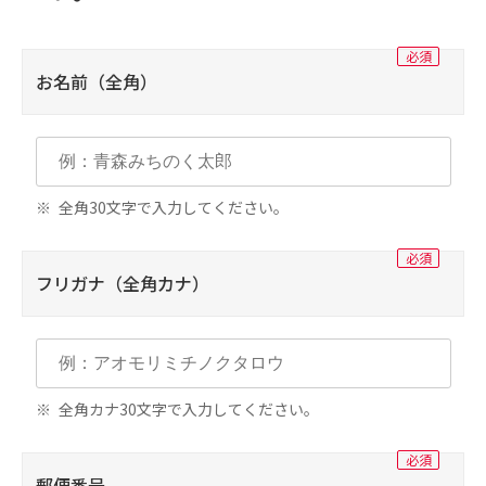
インターネットバンキングのお振込先や家族
通
口座を登録／削除する申込書です。ご本人の関
クレジット一体型キャッシュカード 青森みち
お名前（全角）
連口座登録は届出印をご持参のうえ最寄りの支
のくVISAカード
店までお申出ください。
クレジットカードとキャッシュカードがひとつ
になった、便利でおトクなカードです。
全角30文字で入力してください。
ワンタイムパスワードを解除したいお客さ
ま(機種変更等)
フリガナ（全角カナ）
住所変更(※)
通
通
つないでネ！ット ワンタイムパスワード解
除・停止依頼書
全角カナ30文字で入力してください。
住所変更(※)
インターネットバンキング（パソコン・スマ
預金口座の住所変更手続
郵便番号