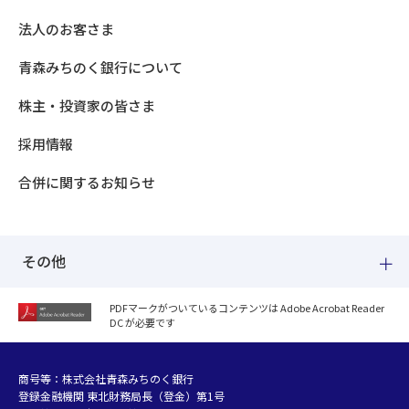
法人のお客さま
青森みちのく銀行について
株主・投資家の皆さま
採用情報
合併に関するお知らせ
その他
PDFマークがついているコンテンツは Adobe Acrobat Reader
DC が必要です
紛失した場合
個人情報のお取り扱いについて
個人データおよび法人情報に関するグループ共同利用について
商号等：株式会社青森みちのく銀行
登録金融機関 東北財務局長（登金）第1号
マネー・ローンダリング等及び金融犯罪の防止について