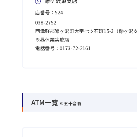
鰺ケ沢東支店
店番号：524
038-2752
西津軽郡鰺ヶ沢町大字七ツ石町15-3（鯵ヶ沢
※昼休業実施店
電話番号：0173-72-2161
ATM一覧
※五十音順