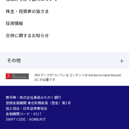
株主・投資家の皆さま
採用情報
合併に関するお知らせ
その他
PDFマークがついているコンテンツは Adobe Acrobat Reader
DC が必要です
紛失した場合
個人情報のお取り扱いについて
個人データおよび法人情報に関するグループ共同利用について
商号等：株式会社青森みちのく銀行
登録金融機関 東北財務局長（登金）第1号
マネー・ローンダリング等及び金融犯罪の防止について
加入協会：日本証券業協会
販売勧誘方針
金融機関コード：0117
お客さまの資産形成支援に向けた業務運営方針
SWIFT CODE：AOMBJPJT
利益相反管理方針の概要