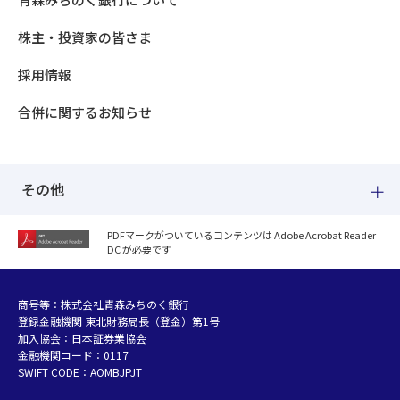
株主・投資家の皆さま
採用情報
合併に関するお知らせ
その他
PDFマークがついているコンテンツは Adobe Acrobat Reader
DC が必要です
紛失した場合
個人情報のお取り扱いについて
個人データおよび法人情報に関するグループ共同利用について
商号等：株式会社青森みちのく銀行
登録金融機関 東北財務局長（登金）第1号
マネー・ローンダリング等及び金融犯罪の防止について
加入協会：日本証券業協会
販売勧誘方針
金融機関コード：0117
お客さまの資産形成支援に向けた業務運営方針
SWIFT CODE：AOMBJPJT
利益相反管理方針の概要