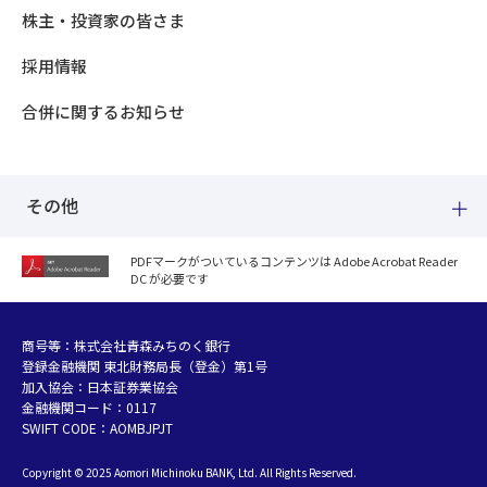
株主・投資家の皆さま
採用情報
合併に関するお知らせ
その他
PDFマークがついているコンテンツは Adobe Acrobat Reader
DC が必要です
紛失した場合
個人情報のお取り扱いについて
個人データおよび法人情報に関するグループ共同利用について
商号等：株式会社青森みちのく銀行
登録金融機関 東北財務局長（登金）第1号
マネー・ローンダリング等及び金融犯罪の防止について
加入協会：日本証券業協会
販売勧誘方針
金融機関コード：0117
お客さまの資産形成支援に向けた業務運営方針
SWIFT CODE：AOMBJPJT
利益相反管理方針の概要
Copyright © 2025 Aomori Michinoku BANK, Ltd. All Rights Reserved.
金融円滑化への取組み