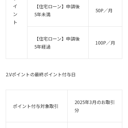
イ
【住宅ローン】申請後
50P／月
ン
5
年未満
ト
【住宅ローン】申請後
100P／月
5
年経過
2.Vポイントの最終ポイント付与日
2025年
3
月のお取引
ポイント付与対象取引
分