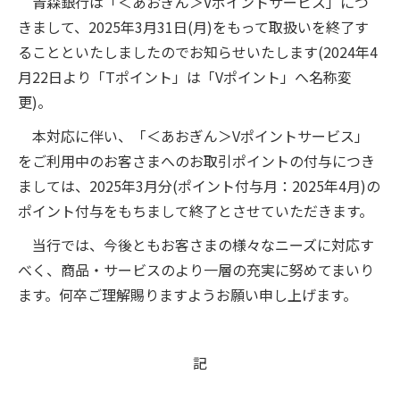
青森銀行は「＜あおぎん＞
V
ポイントサービス」につ
きまして、
2025
年
3
月
31
日
(
月
)
をもって取扱いを終了す
ることといたしましたのでお知らせいたします
(2024
年
4
月
22
日より「
T
ポイント」は「
V
ポイント」へ名称変
更
)
。
本対応に伴い、「＜あおぎん＞
V
ポイントサービス」
をご利用中のお客さまへのお取引ポイントの付与につき
ましては、
2025
年
3
月分
(
ポイント付与月：
2025
年
4
月
)
の
ポイント付与をもちまして終了とさせていただきます。
当行では、今後ともお客さまの様々なニーズに対応す
べく、商品・サービスのより一層の充実に努めてまいり
ます。何卒ご理解賜りますようお願い申し上げます。
記