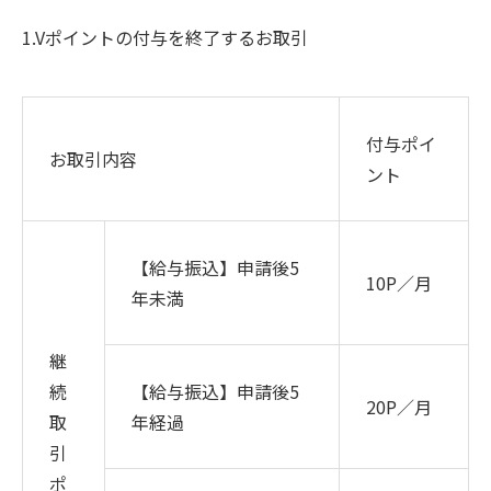
1.Vポイントの付与を終了するお取引
付与ポイ
お取引内容
ント
【給与振込】申請後
5
10P／月
年未満
継
続
【給与振込】申請後
5
20P／月
取
年経過
引
ポ