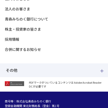
法人のお客さま
青森みちのく銀行について
株主・投資家の皆さま
採用情報
合併に関するお知らせ
その他
PDFマークがついているコンテンツは Adobe Acrobat Reader
DC が必要です
紛失した場合
個人情報のお取り扱いについて
個人データおよび法人情報に関するグループ共同利用について
商号等：株式会社青森みちのく銀行
登録金融機関 東北財務局長（登金）第1号
マネー・ローンダリング等及び金融犯罪の防止について