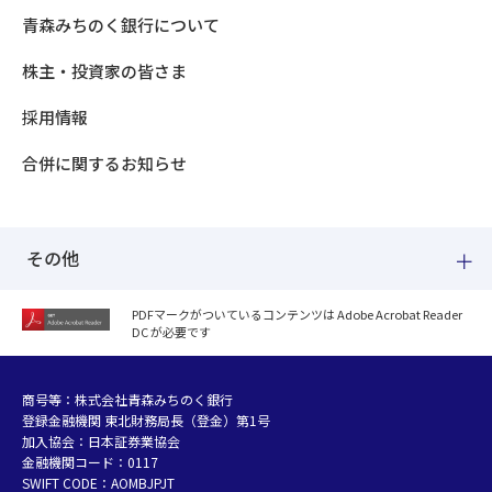
青森みちのく銀行について
株主・投資家の皆さま
採用情報
合併に関するお知らせ
その他
PDFマークがついているコンテンツは Adobe Acrobat Reader
DC が必要です
紛失した場合
個人情報のお取り扱いについて
個人データおよび法人情報に関するグループ共同利用について
商号等：株式会社青森みちのく銀行
登録金融機関 東北財務局長（登金）第1号
マネー・ローンダリング等及び金融犯罪の防止について
加入協会：日本証券業協会
販売勧誘方針
金融機関コード：0117
お客さまの資産形成支援に向けた業務運営方針
SWIFT CODE：AOMBJPJT