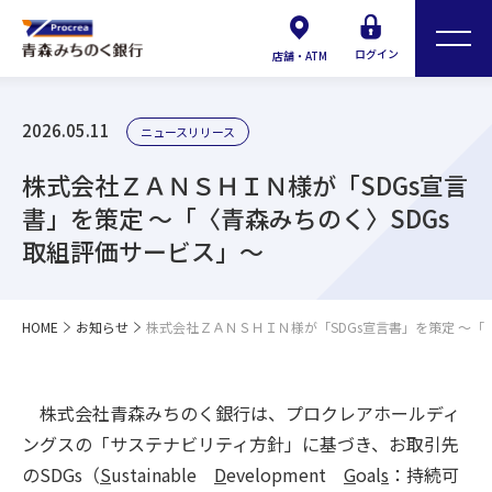
ログイン
店舗・ATM
2026.05.11
ニュースリリース
株式会社ＺＡＮＳＨＩＮ様が「SDGs宣言
書」を策定 ～「〈青森みちのく〉SDGs
取組評価サービス」～
HOME
お知らせ
株式会社ＺＡＮＳＨＩＮ様が「SDGs宣言書」を策定 ～「
株式会社青森みちのく銀行は、プロクレアホールディ
ングスの「サステナビリティ方針」に基づき、お取引先
のSDGs（
S
ustainable
D
evelopment
G
oal
s
：持続可