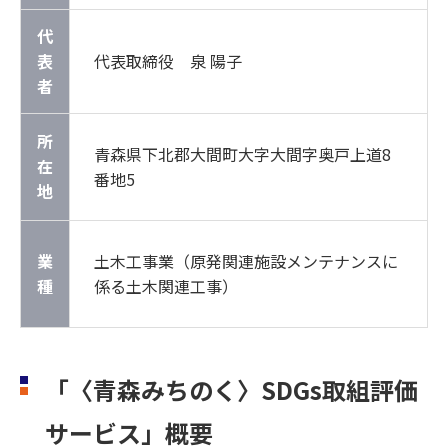
代
表
代表取締役 泉 陽子
者
所
青森県下北郡大間町大字大間字奥戸上道8
在
番地5
地
業
土木工事業（原発関連施設メンテナンスに
種
係る土木関連工事）
「〈青森みちのく〉SDGs取組評価
サービス」概要