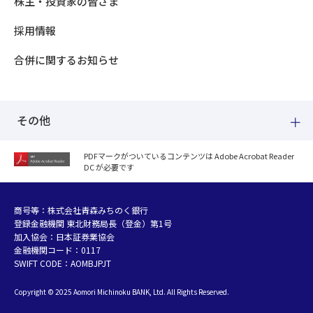
株主・投資家の皆さま
採用情報
合併に関するお知らせ
その他
PDFマークがついているコンテンツは Adobe Acrobat Reader
DC が必要です
紛失した場合
個人情報のお取り扱いについて
個人データおよび法人情報に関するグループ共同利用について
商号等：株式会社青森みちのく銀行
登録金融機関 東北財務局長（登金）第1号
マネー・ローンダリング等及び金融犯罪の防止について
加入協会：日本証券業協会
販売勧誘方針
金融機関コード：0117
お客さまの資産形成支援に向けた業務運営方針
SWIFT CODE：AOMBJPJT
利益相反管理方針の概要
Copyright © 2025 Aomori Michinoku BANK, Ltd. All Rights Reserved.
金融円滑化への取組み